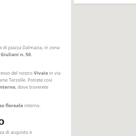
 di piazza Dalmazia, in zona
Giuliani n. 50
.
gresso del nostro
Vivaio
in via
iume Terzolle. Potrete così
interno
, dove troverete
so floreale
interno.
o
za di acquisto e