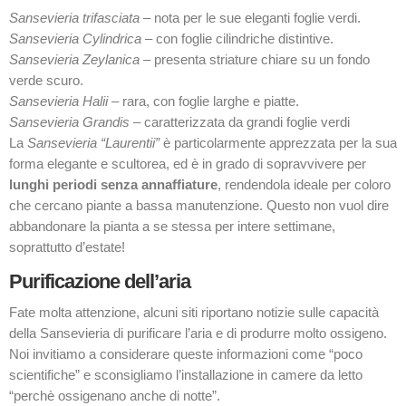
Sansevieria trifasciata
– nota per le sue eleganti foglie verdi.
Sansevieria Cylindrica
– con foglie cilindriche distintive.
Sansevieria Zeylanica
– presenta striature chiare su un fondo
verde scuro.
Sansevieria Halii
– rara, con foglie larghe e piatte.
Sansevieria Grandis
– caratterizzata da grandi foglie verdi
La
Sansevieria “Laurentii”
è particolarmente apprezzata per la sua
forma elegante e scultorea, ed è in grado di sopravvivere per
lunghi periodi senza annaffiature
, rendendola ideale per coloro
che cercano piante a bassa manutenzione. Questo non vuol dire
abbandonare la pianta a se stessa per intere settimane,
soprattutto d’estate!
Purificazione dell’aria
Fate molta attenzione, alcuni siti riportano notizie sulle capacità
della Sansevieria di purificare l’aria e di produrre molto ossigeno.
Noi invitiamo a considerare queste informazioni come “poco
scientifiche” e sconsigliamo l’installazione in camere da letto
“perchè ossigenano anche di notte”.