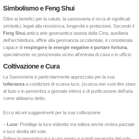
Simbolismo e Feng Shui
Oltre ai benefici per la salute, la sansevieria è ricca di significati
simbolici, legati alla resistenza, longevità e protezione. Secondo il
Feng Shui
,antica arte geomantica taoista della Cina, ausiliaria
dell’architettura, affine alla geomanzia occidentale, è considerata
capace di
respingere le energie negative e portare fortuna
,
specialmente se posizionata vicino all’entrata di casa o in ufficio
Coltivazione e Cura
La Sansevieria è particolarmente apprezzata per la sua
tolleranza
a condizioni di scarsa luce, (scarsa non vuol dire stare
al buio o in penombra a giornate intere) e di purificazione dell’aria
come abbiamo detto.
Ecco alcuni suggerimenti per la sua coltivazione:
–
Luce
: Predilige la luce indiretta ma tollera anche ombra parziale
e luce diretta del sole.
Tollera la penombra ma è una pianta e quindi necessita del sole.